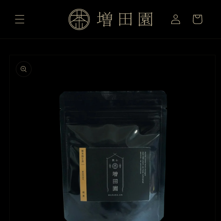
ロ
コンテ
カ
ンツに
グ
ー
進む
イ
ト
ン
商品情
報にス
キップ