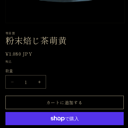
モ
ー
増田園
ダ
粉末焙じ茶萌黄
ル
で
メ
通
¥1,080 JPY
デ
常
ィ
税込
ア
価
数量
(1)
格
を
開
粉
粉
く
末
末
焙
焙
カートに追加する
じ
じ
茶
茶
萌
萌
黄
黄