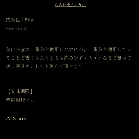
別のお支払い方法
の
の
数
数
内容量：50g
量
量
を
を
分類名：粉末茶
減
増
ら
や
狭山茶産の一番茶を使用した焙じ茶。一番茶を使用してい
す
す
ることで香りも良くとても飲みやすくミルクなどで割って
焙じ茶ラテとしても飲んで頂けます
【賞味期限】
未開封12ヶ月
Share