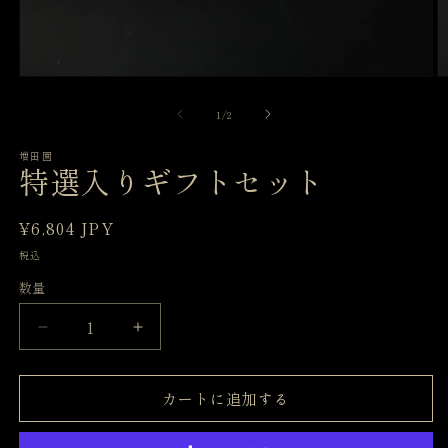
モ
ー
の
1
/
2
ダ
ル
で
増田園
特選入りギフトセット
メ
デ
ィ
通
¥6,804 JPY
ア
(1)
(2
常
税込
を
価
開
数量
格
く
特
特
選
選
入
入
カートに追加する
り
り
ギ
ギ