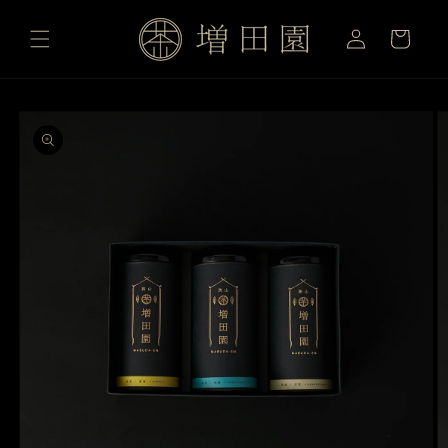
ロ
コンテ
カ
ンツに
グ
ー
進む
イ
ト
ン
商品情
報にス
キップ