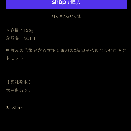
フ
フ
ト
ト
別のお支払い方法
セ
セ
ッ
ッ
内容量：150g
ト
ト
分類名：GIFT
の
の
数
数
早摘みの花筐を含め雨滴と薫風の3種類を詰め合わせたギフ
量
量
トセット
を
を
減
増
ら
や
す
す
【賞味期限】
未開封12ヶ月
Share