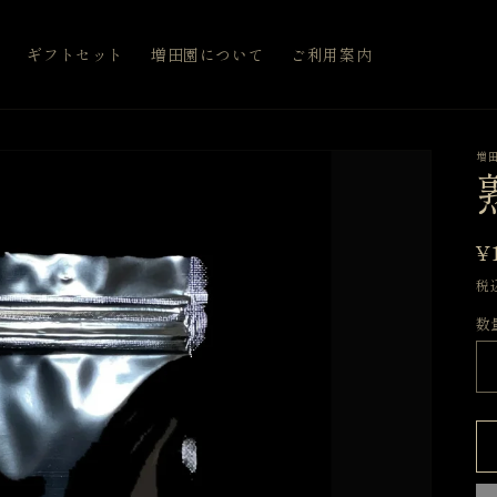
覧
ギフトセット
増田園について
ご利用案内
増
¥
税
数