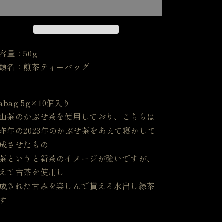
緑
緑
茶
茶
の
の
数
数
容量：50g
量
量
類名：煎茶ティーバッグ
を
を
減
増
ら
や
eabag 5g×10個入り
す
す
山茶のかぶせ茶を使用しており、こちらは
昨年の2023年のかぶせ茶をあえて寝かして
成させたもの
茶というと新茶のイメージが強いですが、
えて古茶を使用し
成された甘みを楽しんで貰える水出し緑茶
す