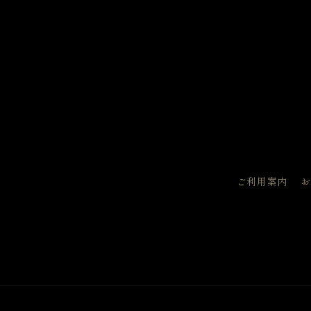
ダ
ル
で
メ
デ
ィ
ア
(1)
を
開
く
ご利用案内
お