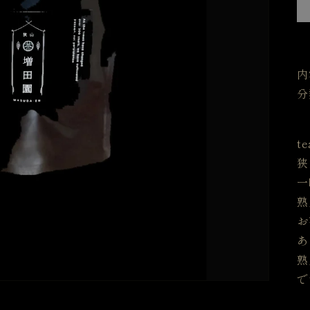
内
分
t
狭
一
熟
お
あ
熟
で