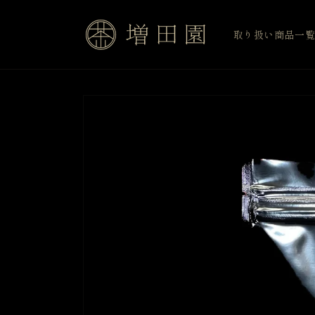
コンテ
ンツに
進む
取り扱い商品一
商品情
報にス
キップ