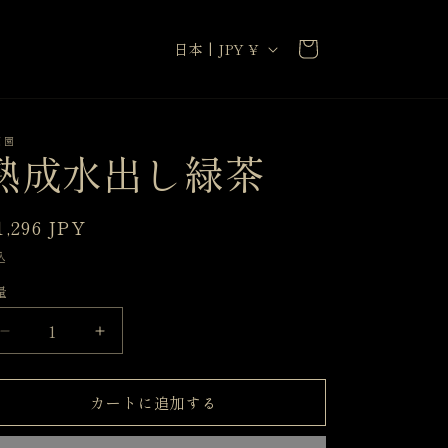
カ
国
ー
日本 | JPY ¥
/
ト
地
域
田園
熟成水出し緑茶
通
1,296 JPY
常
込
価
量
格
熟
熟
成
成
水
水
カートに追加する
出
出
し
し