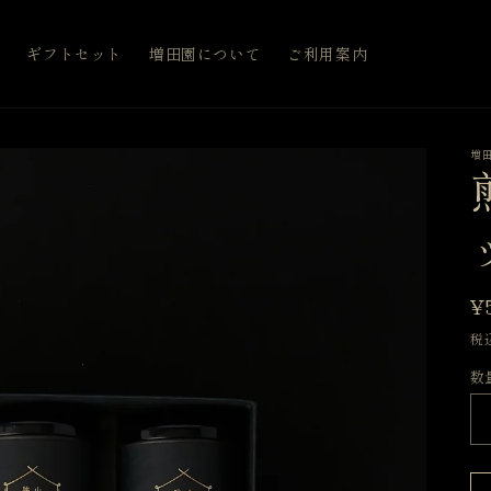
覧
ギフトセット
増田園について
ご利用案内
増
¥
税
数