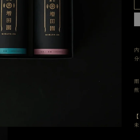
内
分
雨
煎
【
未