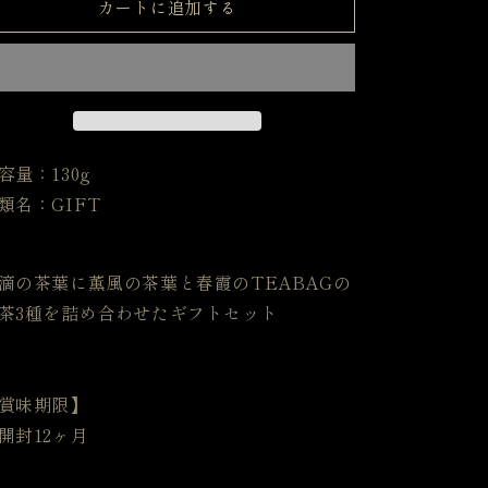
カートに追加する
種
種
ギ
ギ
フ
フ
ト
ト
セ
セ
ッ
ッ
容量：130g
ト
ト
の
の
類名：GIFT
数
数
量
量
を
を
滴の茶葉に薫風の茶葉と春霞のTEABAGの
減
増
茶3種を詰め合わせたギフトセット
ら
や
す
す
賞味期限】
開封12ヶ月