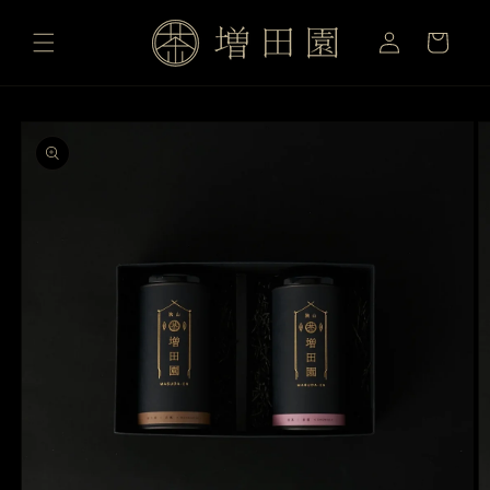
ロ
コンテ
カ
ンツに
グ
ー
進む
イ
ト
ン
商品情
報にス
キップ