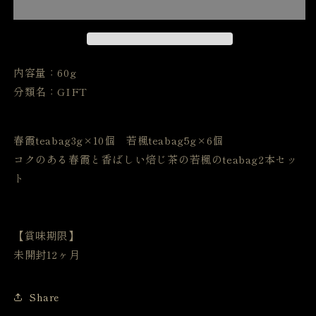
茶
茶
の
の
ギ
ギ
フ
フ
内容量：60g
ト
ト
分類名：GIFT
セ
セ
ッ
ッ
ト
ト
春霞teabag3g×10個 若楓teabag5g×6個
の
の
コクのある春霞と香ばしい焙じ茶の若楓のteabag2本セッ
数
数
量
量
ト
を
を
減
増
ら
や
【賞味期限】
す
す
未開封12ヶ月
Share