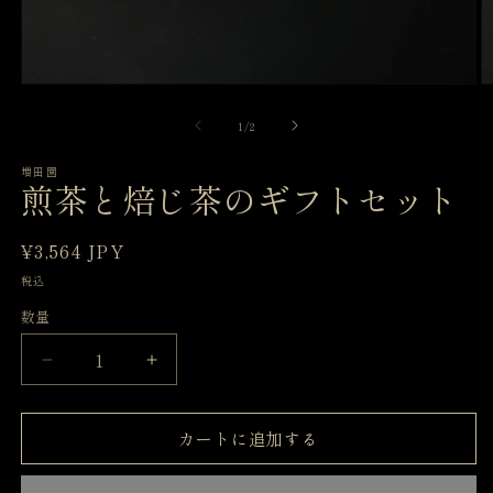
モ
ー
の
1
/
2
ダ
ル
で
増田園
煎茶と焙じ茶のギフトセット
メ
デ
ィ
通
¥3,564 JPY
ア
(1)
(2
常
税込
を
価
開
数量
格
く
煎
煎
茶
茶
と
と
カートに追加する
焙
焙
じ
じ