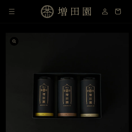
ロ
コンテ
カ
ンツに
グ
ー
進む
イ
ト
ン
商品情
報にス
キップ