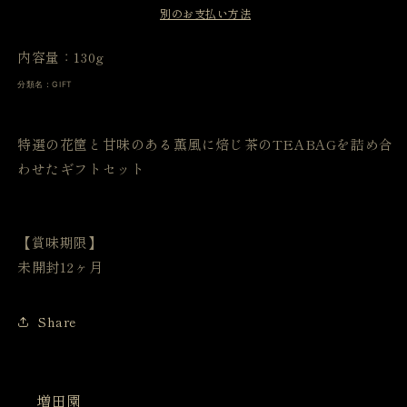
別のお支払い方法
ト
ト
セ
セ
内容量：130g
ッ
ッ
ト
ト
分類名：GIFT
の
の
数
数
特選の花筐と甘味のある薫風に焙じ茶のTEABAGを詰め合
量
量
わせたギフトセット
を
を
減
増
ら
や
す
す
【賞味期限】
未開封12ヶ月
Share
増田園