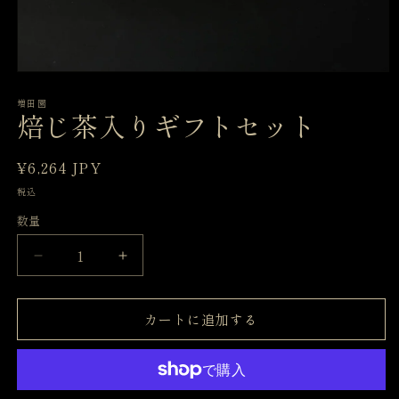
モ
ー
増田園
ダ
焙じ茶入りギフトセット
ル
で
メ
通
¥6,264 JPY
デ
常
ィ
税込
ア
価
数量
(1)
格
を
開
焙
焙
く
じ
じ
茶
茶
カートに追加する
入
入
り
り
ギ
ギ
フ
フ