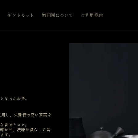
覧
ギフトセット
増田園について
ご利用案内
化となったお茶。
。
使用し、栄養価の高い茶葉を
厚な香味とコク。
に輝かせ、渋味を減らして旨
せます。