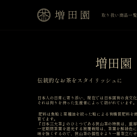
コンテ
ンツに
進む
取り扱い商品一
コ
増田園
レ
伝統的なお茶をスタイリッシュに
ク
日本人の日常に寄り添い、現在では日本固有の食文
それは拘りを持った生産者によって紡がれています
シ
肥料は魚粕と菜種油を絞った粕による有機質肥料を
育てます。
ョ
『日本三大茶』のひとつである狭山茶の特徴は、重
一定期間茶葉を遮光する被覆栽培は、茶葉を鮮緑色
味を強くするので、狭山茶の個性をより一層際立た