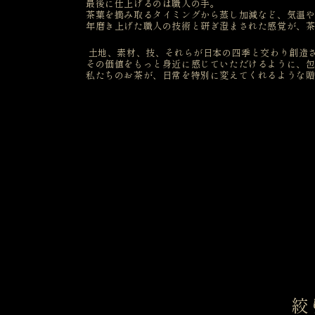
ン
最後に仕上げるのは職人の手。
茶葉を摘み取るタイミングから蒸し加減など、気温
年磨き上げた職人の技術と研ぎ澄まされた感覚が、
:
土地、素材、技、それらが日本の四季と交わり創造
その価値をもっと身近に感じていただけるように、
私たちのお茶が、日常を特別に変えてくれるような
絞