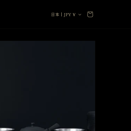
カ
国
ー
日本 | JPY ¥
/
ト
地
域